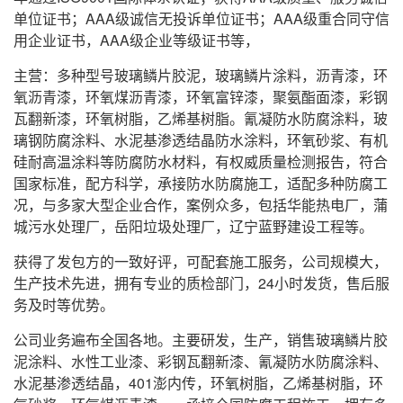
单位证书；AAA级诚信无投诉单位证书；AAA级重合同守信
用企业证书，AAA级企业等级证书等，
主营：多种型号玻璃鳞片胶泥，玻璃鳞片涂料，沥青漆，环
氧沥青漆，环氧煤沥青漆，环氧富锌漆，聚氨酯面漆，彩钢
瓦翻新漆，环氧树脂，乙烯基树脂。氰凝防水防腐涂料，玻
璃钢防腐涂料、
水泥基渗透结晶防水涂料，环氧砂浆、
有机
硅耐高温涂料等防腐防水材料
，
有权威质量检测报告，符合
国家标准，配方科学，
承接防水防腐施工，适配多种防腐工
况，与多家大型企业合作，案例众多，包括华能热电厂，蒲
城污水处理厂，岳阳垃圾处理厂，辽宁蓝野建设工程等。
获得了发包方的一致好评，可配套施工服务，公司规模大，
生产技术先进，拥有专业的质检部门，24小时发货，售后服
务及时等优势。
公司业务遍布全国各地。主要研发，生产，销售玻璃鳞片胶
泥涂料、水性工业漆、彩钢瓦翻新漆、氰凝防水防腐涂料、
水泥基渗透结晶，401澎内传，环氧树脂，乙烯基树脂，环